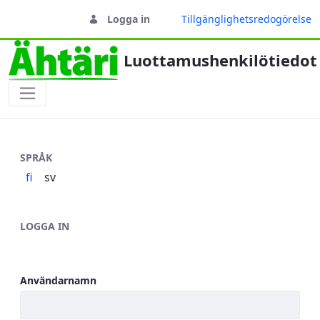
Logga in
Tillgänglighetsredogörelse
Luottamushenkilötiedot
Inlogging
SPRÅK
fi
sv
LOGGA IN
Användarnamn