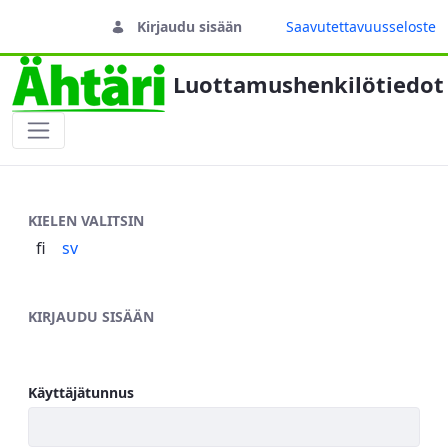
Kirjaudu sisään
Saavutettavuusseloste
Luottamushenkilötiedot
Sisäänkirjautuminen
KIELEN VALITSIN
fi
sv
KIRJAUDU SISÄÄN
Käyttäjätunnus