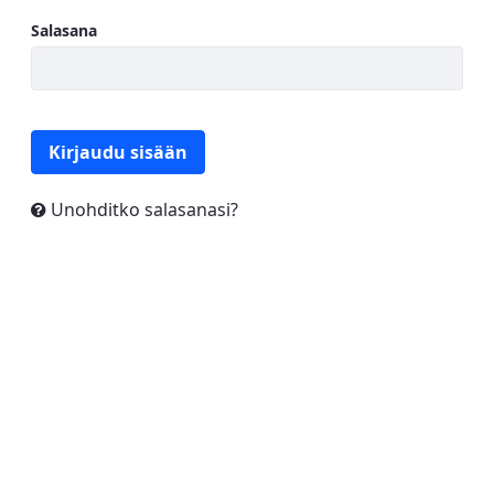
Salasana
Kirjaudu sisään
Unohditko salasanasi?