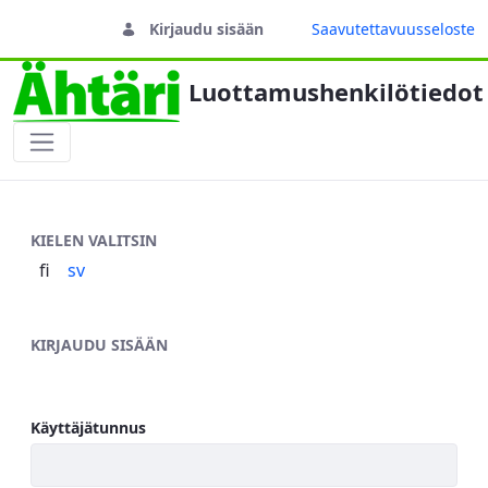
Kirjaudu sisään
Saavutettavuusseloste
Luottamushenkilötiedot
Sisäänkirjautuminen
KIELEN VALITSIN
fi
sv
KIRJAUDU SISÄÄN
Käyttäjätunnus