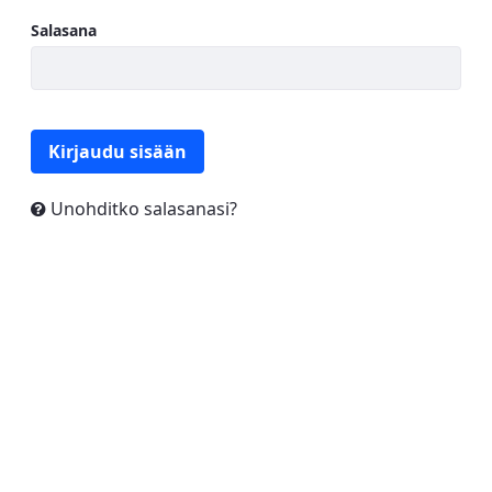
Salasana
Kirjaudu sisään
Unohditko salasanasi?