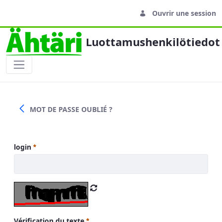
Ouvrir une session
Luottamushenkilötiedot
Sisäänkirjautuminen
MOT DE PASSE OUBLIÉ ?
login
Vérification du texte